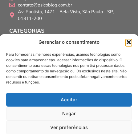
contato@psicoblog.com.br
Av. Paulista, 1471 - Bela Vista, São Paulo - SP,
01311-200
CATEGORIAS
Psicólogos
Gerenciar o consentimento
Psicopedagogos
Educadores
Para fornecer as melhores experiências, usamos tecnologias como
cookies para armazenar e/ou acessar informações do dispositivo. O
INSTITUCIONAL
consentimento para essas tecnologias nos permitirá processar dados
Home
como comportamento de navegação ou IDs exclusivos neste site. Não
Quem Somos?
consentir ou retirar o consentimento pode afetar negativamente certos
Contato
recursos e funções.
Políticas de privacidade
Políticas de IA
Aceitar
SIGA-NOS
Negar
Ver preferências
Copyright © 2024 Sempre Bela. Todos os direitos reservados.