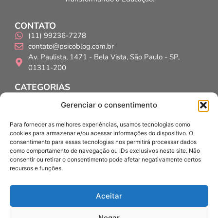
CONTATO
(11) 99236-7278
contato@psicoblog.com.br
Av. Paulista, 1471 - Bela Vista, São Paulo - SP,
01311-200
CATEGORIAS
Psicólogos
Gerenciar o consentimento
Psicopedagogos
Educadores
Para fornecer as melhores experiências, usamos tecnologias como
cookies para armazenar e/ou acessar informações do dispositivo. O
INSTITUCIONAL
consentimento para essas tecnologias nos permitirá processar dados
Home
como comportamento de navegação ou IDs exclusivos neste site. Não
Quem Somos?
consentir ou retirar o consentimento pode afetar negativamente certos
Contato
recursos e funções.
Políticas de privacidade
Políticas de IA
Aceitar
SIGA-NOS
Negar