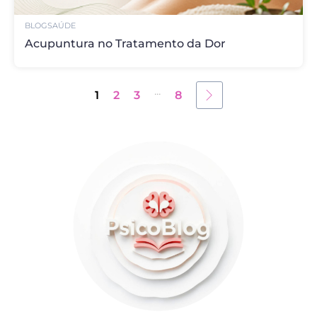
BLOG
SAÚDE
Acupuntura no Tratamento da Dor
...
1
2
3
8