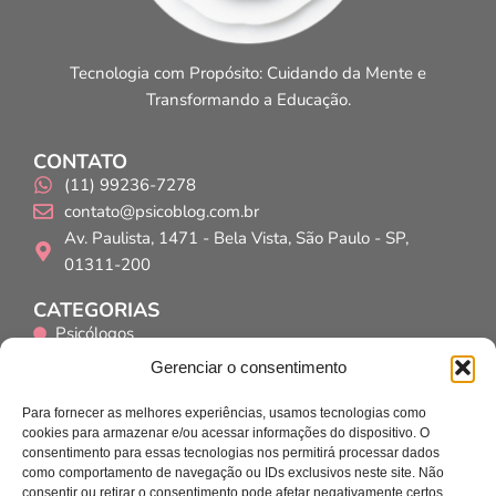
Tecnologia com Propósito: Cuidando da Mente e
Transformando a Educação.
CONTATO
(11) 99236-7278
contato@psicoblog.com.br
Av. Paulista, 1471 - Bela Vista, São Paulo - SP,
01311-200
CATEGORIAS
Psicólogos
Psicopedagogos
Gerenciar o consentimento
Educadores
Para fornecer as melhores experiências, usamos tecnologias como
INSTITUCIONAL
cookies para armazenar e/ou acessar informações do dispositivo. O
Home
consentimento para essas tecnologias nos permitirá processar dados
como comportamento de navegação ou IDs exclusivos neste site. Não
Quem Somos?
consentir ou retirar o consentimento pode afetar negativamente certos